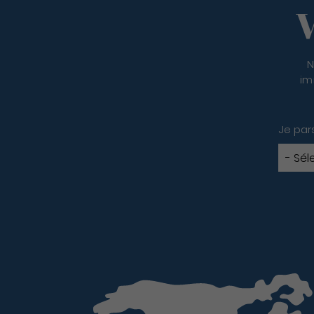
V
N
im
Je par