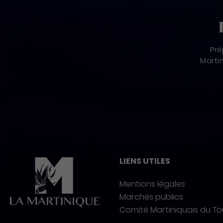
Pré
Marti
Pied de page
LIENS UTILES
Mentions légales
Marchés publics
Comité Martiniquais du T