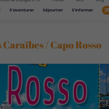
nces de voyages & TO
Presse
MICE
Blog
on principale
r
S'aventurer
Séjourner
S'informer
 Caraïbes / Capo Rosso