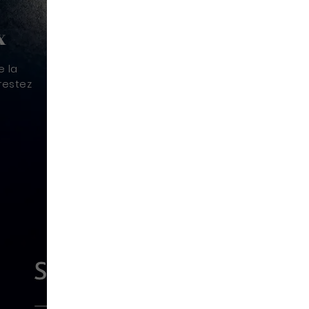
x
e la
restez