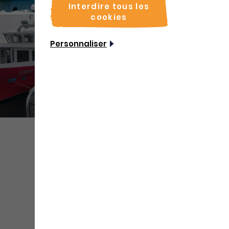
Interdire tous les
cookies
Personnaliser
+ de
médias
Partager
Sauvegarder
Coordonnées
Adresse