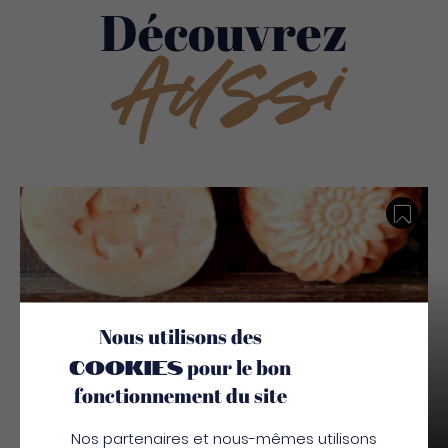
Découvrez
Aussi
Sauv
Nous utilisons des
cookies
pour le bon
fonctionnement du site
Sapo Sapo
Nos partenaires et nous-mêmes utilisons
Commerces