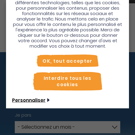
différentes technologies, telles que les cookies,
pour personnaliser les contenus, proposer des
Bienvenue en Martinique
fonctionnalités sur les réseaux sociaux et
analyser le trafic. Nous mettons cela en place
Découvrir
Pour profiter de votre séjour et trouver des
pour vous offrir le contenu le plus personnalisé et
l'expérience la plus agréable possible. Merci de
activités en quelques clics, activez le mode “sur
cliquer sur le bouton ci-dessous pour donner
place”.
votre accord. Vous pouvez changer d'avis et
Utiliser le mode sur
place
modifier vos choix à tout moment.
Non merci, je veux continuer
OK, tout accepter
Vous décollez quand ?
Interdire tous les
cookies
Ne résistez plus à l'appel de la nature verdoyante,
des eaux immaculées et des 1001 trésors de l'île aux
Personnaliser
fleurs. La Martinique n'attend que vous !
Je pars