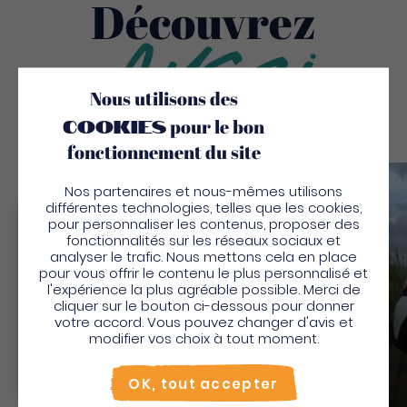
Découvrez
Aussi
Nous utilisons des
cookies
pour le bon
fonctionnement du site
Nos partenaires et nous-mêmes utilisons
Sauv
différentes technologies, telles que les cookies,
pour personnaliser les contenus, proposer des
Bienvenue en Martinique
fonctionnalités sur les réseaux sociaux et
analyser le trafic. Nous mettons cela en place
Pour profiter de votre séjour et trouver des
pour vous offrir le contenu le plus personnalisé et
l'expérience la plus agréable possible. Merci de
activités en quelques clics, activez le mode “sur
cliquer sur le bouton ci-dessous pour donner
place”.
votre accord. Vous pouvez changer d'avis et
Utiliser le mode sur
place
modifier vos choix à tout moment.
Non merci, je veux continuer
Visio Tours Martinique
OK, tout accepter
Transport en commun