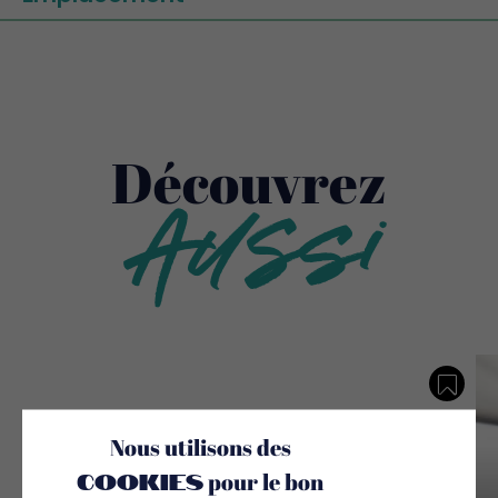
Découvrez
Aussi
Sauv
Nous utilisons des
cookies
pour le bon