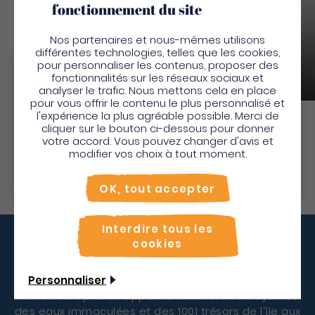
fonctionnement du site
Nos partenaires et nous-mêmes utilisons
différentes technologies, telles que les cookies,
Jumbo Car
pour personnaliser les contenus, proposer des
Bienvenue en Martinique
fonctionnalités sur les réseaux sociaux et
Location voiture
Transport en commun
analyser le trafic. Nous mettons cela en place
Pour profiter de votre séjour et trouver des
pour vous offrir le contenu le plus personnalisé et
l'expérience la plus agréable possible. Merci de
activités en quelques clics, activez le mode “sur
cliquer sur le bouton ci-dessous pour donner
place”.
Découvrir
votre accord. Vous pouvez changer d'avis et
Utiliser le mode sur
place
modifier vos choix à tout moment.
Non merci, je veux continuer
OK, tout accepter
Interdire tous les
cookies
Vous décollez quand ?
Personnaliser
Ne résistez plus à l'appel de la nature verdoyante,
des eaux immaculées et des 1001 trésors de l'île aux