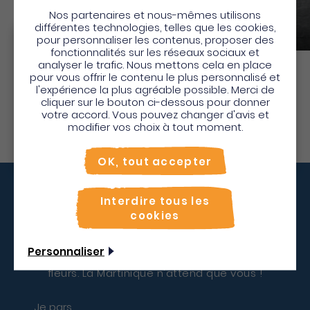
Star Transport
Nos partenaires et nous-mêmes utilisons
différentes technologies, telles que les cookies,
Transport en commun
pour personnaliser les contenus, proposer des
Bienvenue en Martinique
fonctionnalités sur les réseaux sociaux et
analyser le trafic. Nous mettons cela en place
Pour profiter de votre séjour et trouver des
pour vous offrir le contenu le plus personnalisé et
Découvrir
l'expérience la plus agréable possible. Merci de
activités en quelques clics, activez le mode “sur
cliquer sur le bouton ci-dessous pour donner
place”.
votre accord. Vous pouvez changer d'avis et
Utiliser le mode sur
place
modifier vos choix à tout moment.
Non merci, je veux continuer
OK, tout accepter
Vous décollez quand ?
Interdire tous les
cookies
Ne résistez plus à l'appel de la nature verdoyante,
Personnaliser
des eaux immaculées et des 1001 trésors de l'île aux
fleurs. La Martinique n'attend que vous !
Je pars