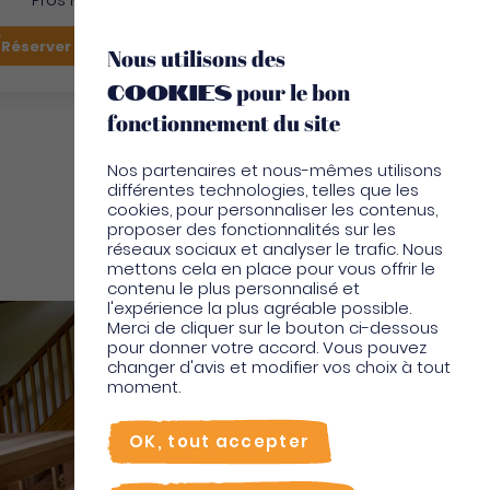
Pros Martinique
FR
Réserver mon vol
Je suis sur place
Nous utilisons des
cookies
pour le bon
EN
fonctionnement du site
Nos partenaires et nous-mêmes utilisons
différentes technologies, telles que les
cookies, pour personnaliser les contenus,
proposer des fonctionnalités sur les
réseaux sociaux et analyser le trafic. Nous
Locations vacances
mettons cela en place pour vous offrir le
contenu le plus personnalisé et
l'expérience la plus agréable possible.
Merci de cliquer sur le bouton ci-dessous
pour donner votre accord. Vous pouvez
changer d'avis et modifier vos choix à tout
moment.
OK, tout accepter