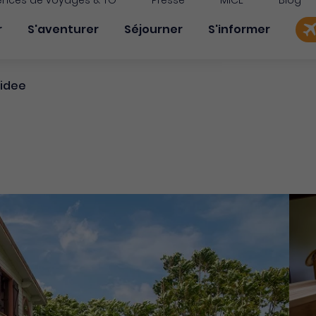
nces de voyages & TO
Presse
MICE
Blog
on principale
r
S'aventurer
Séjourner
S'informer
hidee