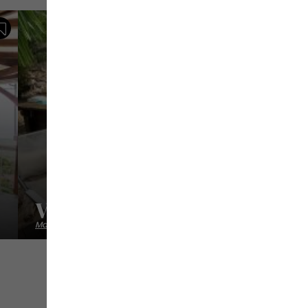
Sauvegarder
Villa&Bungalow La Cherry
Maisons vacances villas