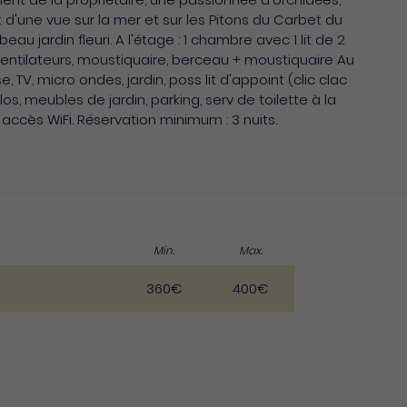
t d'une vue sur la mer et sur les Pitons du Carbet du
u jardin fleuri. A l'étage : 1 chambre avec 1 lit de 2
 ventilateurs, moustiquaire, berceau + moustiquaire Au
e, TV, micro ondes, jardin, poss lit d'appoint (clic clac
os, meubles de jardin, parking, serv de toilette à la
accès WiFi. Réservation minimum : 3 nuits.
Min.
Max.
360€
400€