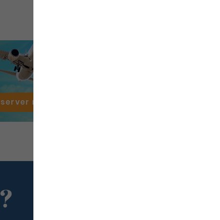
éserver mon
vol
 ?