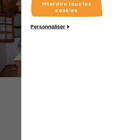
Interdire tous les
cookies
Personnaliser
+ de
médias
Partager
Sauvegarder
Coordonnées