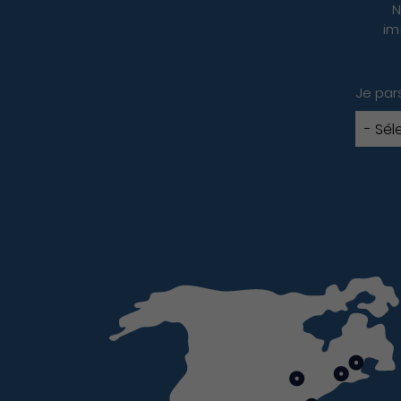
N
im
Je par