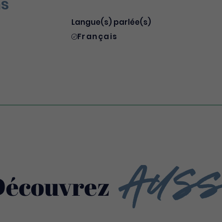
ns
Langue(s) parlée(s)
Français
Auss
Découvrez