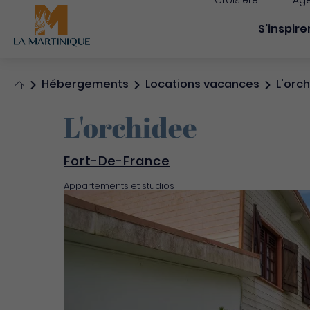
Croisière
Age
Navigati
S'inspire
Accueil
Hébergements
Locations vacances
L'orc
L'orchidee
Fort-De-France
Appartements et studios