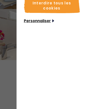
Interdire tous les
cookies
Personnaliser
+ de
médias
Partager
Sauvegarder
Coordonnées