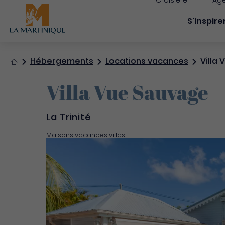
Croisière
Age
Navigati
S'inspire
Accueil
Hébergements
Locations vacances
Villa
Villa Vue Sauvage
La Trinité
Maisons vacances villas