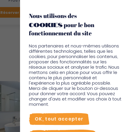
Pros Martinique
FR
Réserver mon vol
Je suis sur place
Nous utilisons des
cookies
pour le bon
EN
fonctionnement du site
Nos partenaires et nous-mêmes utilisons
différentes technologies, telles que les
cookies, pour personnaliser les contenus,
proposer des fonctionnalités sur les
réseaux sociaux et analyser le trafic. Nous
Locations vacances
mettons cela en place pour vous offrir le
contenu le plus personnalisé et
l'expérience la plus agréable possible.
Merci de cliquer sur le bouton ci-dessous
pour donner votre accord. Vous pouvez
changer d'avis et modifier vos choix à tout
moment.
OK, tout accepter