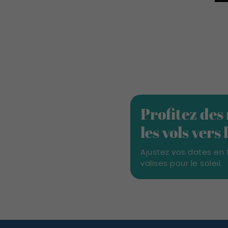
Profitez des
les vols vers
Ajustez vos dates en 
valises pour le soleil.