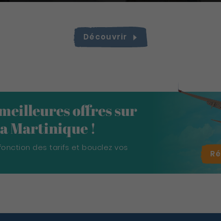
Découvrir
 meilleures offres sur
 la Martinique !
fonction des tarifs et bouclez vos
R