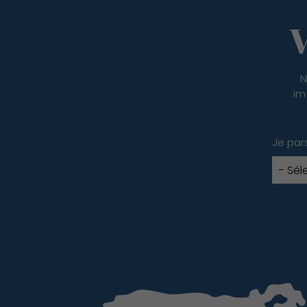
V
N
im
Je par