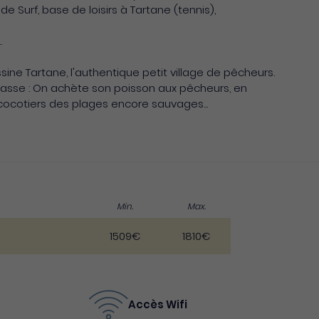
e Surf, base de loisirs à Tartane (tennis),
.
ssine Tartane, l'authentique petit village de pêcheurs.
 masse : On achète son poisson aux pêcheurs, en
 cocotiers des plages encore sauvages...
Min.
Max.
1509€
1810€
Accès Wifi