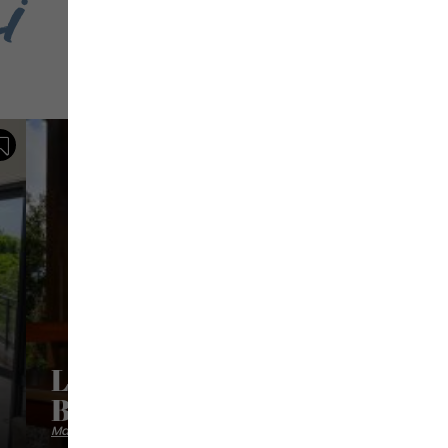
i
Sauvegarder
Le Refuge Du Bon Repos -
Bungalow Kanel
Maisons vacances villas