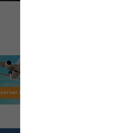
éserver mon
vol