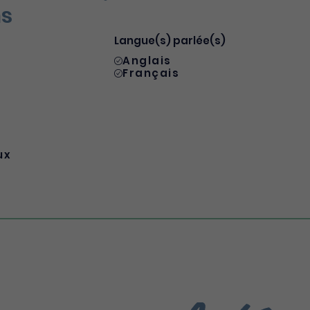
ns
Langue(s) parlée(s)
Anglais
Français
ux