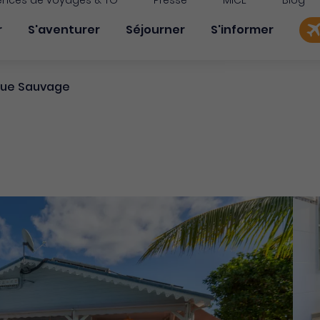
nces de voyages & TO
Presse
MICE
Blog
on principale
r
S'aventurer
Séjourner
S'informer
 Vue Sauvage