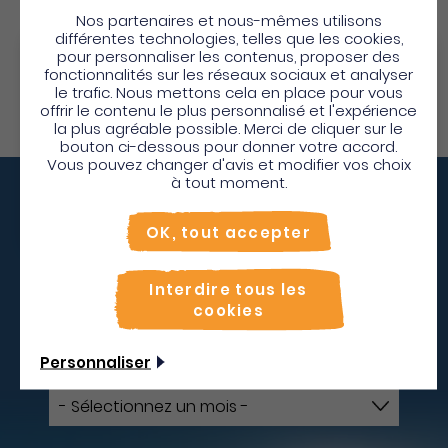
bouclez vos valises pour le soleil.
Nos partenaires et nous-mêmes utilisons
différentes technologies, telles que les cookies,
pour personnaliser les contenus, proposer des
Bienvenue en Martinique
fonctionnalités sur les réseaux sociaux et analyser
Réserver mon
vol
le trafic. Nous mettons cela en place pour vous
Pour profiter de votre séjour et trouver des
offrir le contenu le plus personnalisé et l'expérience
la plus agréable possible. Merci de cliquer sur le
activités en quelques clics, activez le mode “sur
bouton ci-dessous pour donner votre accord.
place”.
Vous pouvez changer d'avis et modifier vos choix
Utiliser le mode sur
place
à tout moment.
Non merci, je veux continuer
Vous décollez quand ?
OK, tout accepter
Ne résistez plus à l'appel de la nature verdoyante,
Interdire tous les
des eaux immaculées et des 1001 trésors de l'île aux
cookies
fleurs. La Martinique n'attend que vous !
Personnaliser
Je pars