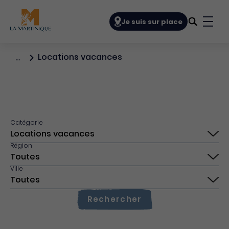
Navigation principale
Je suis sur place
Bout
Locations vacances
…
Catégorie
Région
Ville
Rechercher