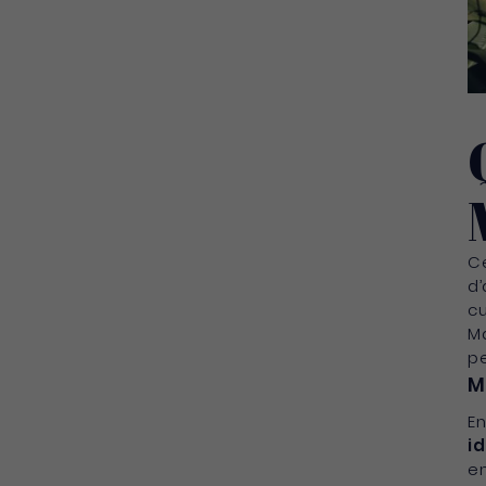
Ce
d’
cu
Ma
pe
M
En
i
en