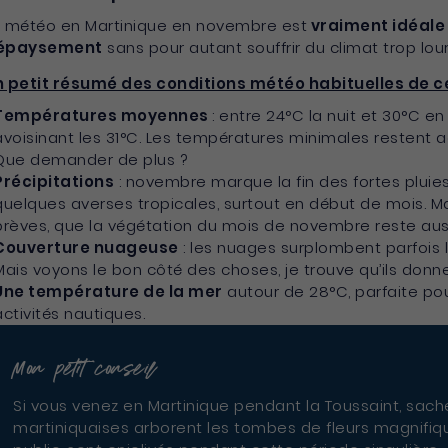
a météo en Martinique en novembre est
vraiment idéale 
épaysement
sans pour autant souffrir du climat trop lou
n petit résumé des conditions météo habituelles de c
Températures moyennes
: entre 24°C la nuit et 30°C 
avoisinant les 31°C. Les températures minimales restent ag
Que demander de plus ?
Précipitations
: novembre marque la fin des fortes pluies 
quelques averses tropicales, surtout en début de mois. Ma
brèves, que la végétation du mois de novembre reste aus
Couverture nuageuse
: les nuages surplombent parfois l
Mais voyons le bon côté des choses, je trouve qu’ils don
Une température de la mer
autour de 28°C, parfaite pou
activités nautiques.
Mon petit conseil
Si vous venez en Martinique pendant la Toussaint, sachez
martiniquaises arborent les tombes de fleurs magnifiqu