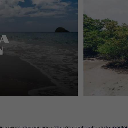
la
n
issez-moi deviner, vous êtes à la recherche de la
meille