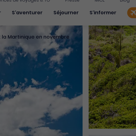
nces de voyages & TO
Presse
MICE
Blog
on principale
r
S'aventurer
Séjourner
S'informer
 : la Martinique en novembre