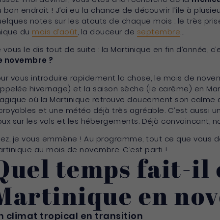
 bon endroit ! J’ai eu la chance de découvrir l’île à plus
elques notes sur les atouts de chaque mois : le très pris
nique du
mois d’août
, la douceur de
septembre
…
 vous le dis tout de suite : la Martinique en fin d’année, c
e novembre ?
ur vous introduire rapidement la chose, le mois de nove
ppelée hivernage) et la saison sèche (le carême) en Mar
gique où la Martinique retrouve doucement son calme a
croyables et une météo déjà très agréable. C’est aussi un
ux sur les vols et les hébergements. Déjà convaincant, n
lez, je vous emmène ! Au programme, tout ce que vous dev
rtinique au mois de novembre. C’est parti !
Quel temps fait-il
Martinique en no
n climat tropical en transition