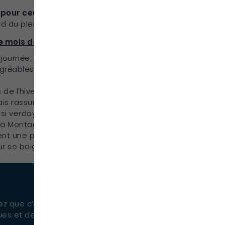
pour ceux qui recherchent chaleur et
rd du plein carême.
e mois de novembre :
en journée, avec une température maximale
réables, parfaites pour les soirées en extérieur.
de l’hivernage, mais il peut encore y avoir
is rassurez-vous, c’est grâce à ces pluies, souvent
si verdoyante.
a Montagne Pelée ou la presqu’île de la Caravelle.
nent une petite touche mystérieuse aux paysages.
r se baigner et vous essayer aux sports et
 que c’est une fête sacrée ici. Les familles
es et de bougies, les cimetières, ouverts au