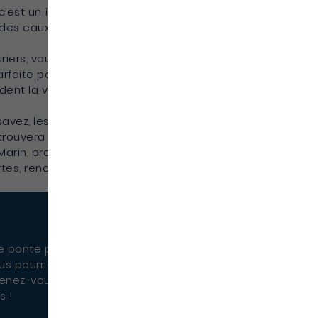
est un îlet désert, un véritable petit coin de
re des eaux peu profondes parfaites pour la baignade
turiers, vous adorerez cette petite anse de sable noir
 parfaite pour un vrai moment en mode “immersion
endent la végétation environnante particulièrement
savez, les
Salines
, La
Pointe Marin
,
Anse Michel
,
Anse
trouvera son bonheur, croyez-moi. Pour une
e Marin, promenez-vous sous les cocotiers aux
ortes, rendez-vous à Cap Chevalier (bon spot de
e ponte pour certaines espèces de tortues
us pourriez avoir la chance d’apercevoir ces
uvenez-vous, on ne les dérange sous aucun
s !