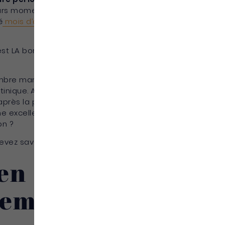
ieurs moments de l’année et je m’étais gardé
é
mois d’avril
, le bonheur du
mois de mai
, l’ambiance
’est LA bonne idée.
Alors que diriez-vous du mois
mbre marque la transition entre la saison humide
tinique. Autrement dit, c’est un moment un peu
près la période des pluies, avec des paysages
e excellente période pour trouver des prix plus
on ?
ez savoir (et ce que vous allez adorer) sur la
 en
vembre ?