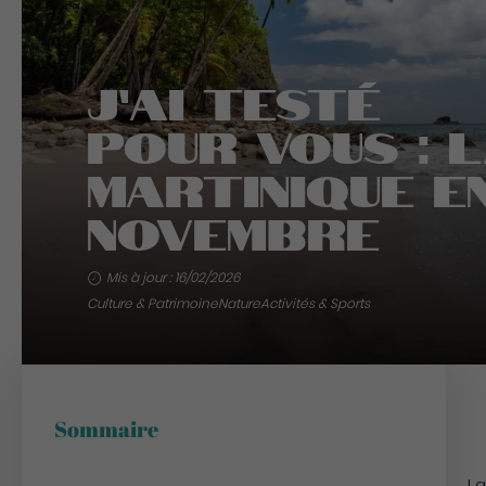
J’ai testé
pour vous : 
Martinique e
novembre
Mis à jour : 16/02/2026
Culture & Patrimoine
Nature
Activités & Sports
Sommaire
La