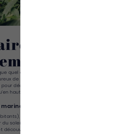
aire en
vembre ?
ue quel que soit votre profil de voyageur ou
moureux de la nature comme moi, passionnés de
 pour découvrir les lieux mythiques que la
’en haute saison. C’est pour cela que c’est
s marines
abitants), bénéficient encore de la
tranquillité
 du soleil quasiment toute la journée. Moi, j’adore
 découvrir l’île sous un autre angle !