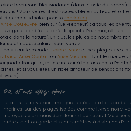
J’aime beaucoup l’Ilet Madame (dans la Baie du Robert) : c’
paradis ! Vous verrez, il est accessible en bateau et off
et des zones idéales pour le
snorkeling
.
’
Anse Couleuvre
, bien sûr (Le Prêcheur) : à tous les aven
sauvage et bordée de forêt tropicale. Pour moi, elle est
totale dans la nature”. En plus, les pluies de novembre r
dense et spectaculaire, vous verrez !
Et pour tout le monde :
Sainte-Anne
et ses plages ! Vous 
Trabaud
,
Anse Caritan
ou
Anse Meunier
… Tout le monde y 
baignade tranquille, faites un tour à la plage de la Point
Salines, et si vous êtes un rider amateur de sensations f
ite-surf).
PS, et vous allez adorer
Le mois de novembre marque le début de la période d
marines. Sur des plages isolées comme l’Anse Noire, vo
incroyables animaux dans leur milieu naturel. Mais so
prétexte et on garde plusieurs mètres à distance d’elle