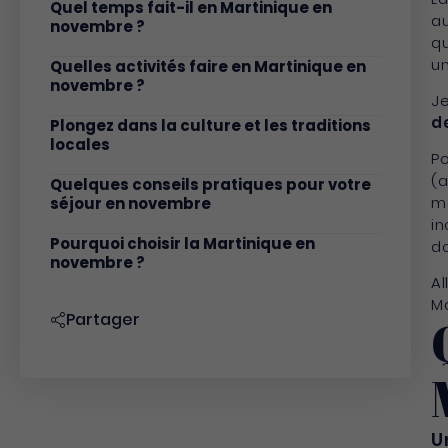
Quel temps fait-il en Martinique en
au
novembre ?
qu
u
Quelles activités faire en Martinique en
novembre ?
Je
d
Plongez dans la culture et les traditions
locales
Po
(a
Quelques conseils pratiques pour votre
ma
séjour en novembre
in
Pourquoi choisir la Martinique en
do
novembre ?
Al
Ma
Partager
U