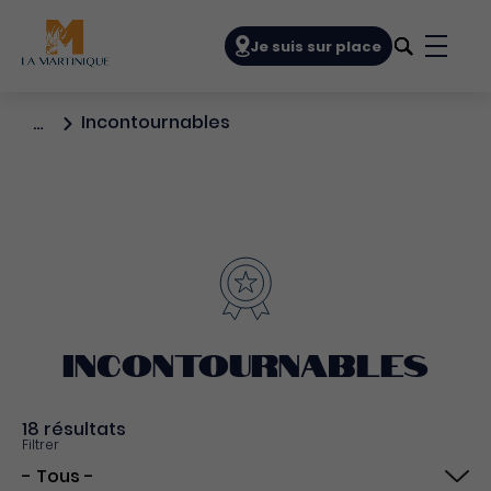
Navigation principale
Je suis sur place
Bouto
Incontournables
…
Incontournables
18 résultats
Filtrer