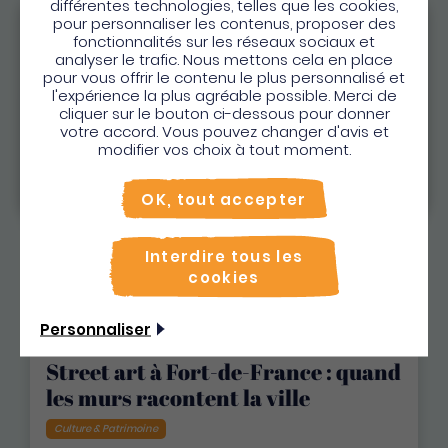
nature, sports, gastronomie et culture. Découvrez
différentes technologies, telles que les cookies,
pour personnaliser les contenus, proposer des
tout ce qui fait vibrer l'île aux fleurs !
Bienvenue en Martinique
fonctionnalités sur les réseaux sociaux et
analyser le trafic. Nous mettons cela en place
Pour profiter de votre séjour et trouver des
pour vous offrir le contenu le plus personnalisé et
l'expérience la plus agréable possible. Merci de
activités en quelques clics, activez le mode “sur
cliquer sur le bouton ci-dessous pour donner
place”.
votre accord. Vous pouvez changer d'avis et
Utiliser le mode sur
place
modifier vos choix à tout moment.
Non merci, je veux continuer
OK, tout accepter
Interdire tous les
cookies
Personnaliser
Street art à Fort-de-France : quand
les murs racontent la ville
Culture & Patrimoine