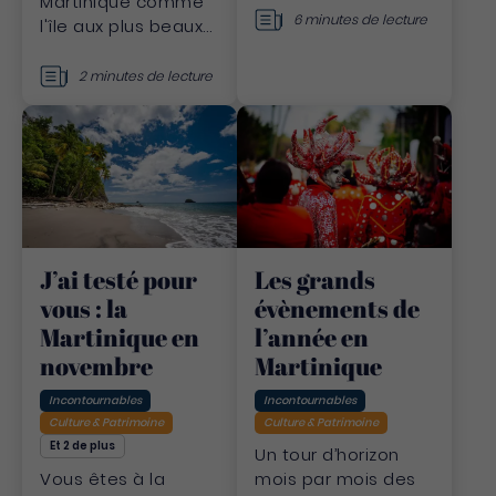
Martinique comme
6 minutes de lecture
l'île aux plus beaux
couchers de soleil.
Découvrez une liste
2 minutes de lecture
de lieux d'exception.
Les grands
J’ai testé pour
évènements de
vous : la
l’année en
Martinique en
Martinique
novembre
Incontournables
Incontournables
Culture & Patrimoine
Culture & Patrimoine
Et 2 de plus
Un tour d’horizon
mois par mois des
Vous êtes à la