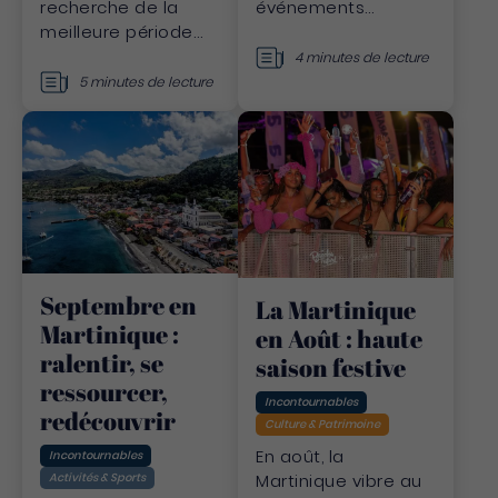
événements
recherche de la
culturels, festifs et
meilleure période
sportifs qui font
pour venir en
4 minutes de lecture
vibrer la Martinique
Martinique ?
5 minutes de lecture
toute l’année.
Novembre vous
promet un climat
idéal, des prix
attractifs et des
découvertes à n’en
plus finir. Je vous
emmène !
Septembre en
La Martinique
Martinique :
en Août : haute
ralentir, se
saison festive
ressourcer,
Incontournables
redécouvrir
Culture & Patrimoine
En août, la
Incontournables
Activités & Sports
Martinique vibre au