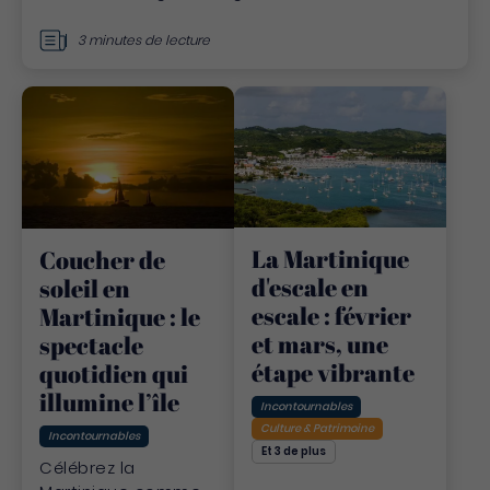
3 minutes de lecture
La Martinique
Coucher de
d'escale en
soleil en
escale : février
Martinique : le
et mars, une
spectacle
étape vibrante
quotidien qui
illumine l’île
Incontournables
Culture & Patrimoine
Incontournables
Et 3 de plus
Célébrez la