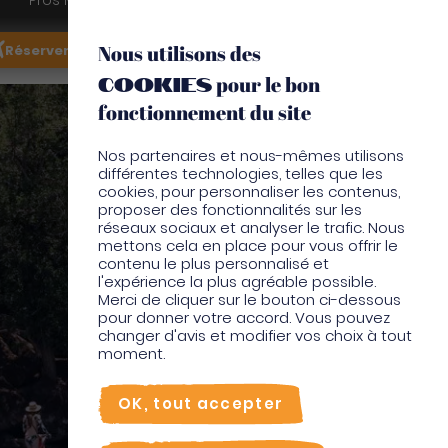
Pros Martinique
Nous utilisons des
FR
Réserver mon vol
Je suis sur place
cookies
pour le bon
EN
fonctionnement du site
Nos partenaires et nous-mêmes utilisons
différentes technologies, telles que les
cookies, pour personnaliser les contenus,
proposer des fonctionnalités sur les
réseaux sociaux et analyser le trafic. Nous
mettons cela en place pour vous offrir le
contenu le plus personnalisé et
l'expérience la plus agréable possible.
Merci de cliquer sur le bouton ci-dessous
pour donner votre accord. Vous pouvez
changer d'avis et modifier vos choix à tout
moment.
OK, tout accepter