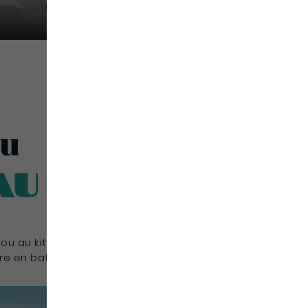
au
au
ou au kitesurf,
ère en bateau