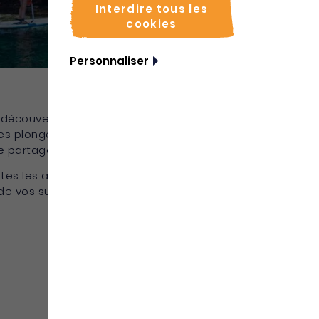
Interdire tous les
cookies
Personnaliser
 découverte de la Martinique, la vraie. Celle
s plongées colorées, des randonnées
e partage autour d’un verre de rhum AOC.
s les activités à vivre et à faire sur l’île aux
de vos surprises !