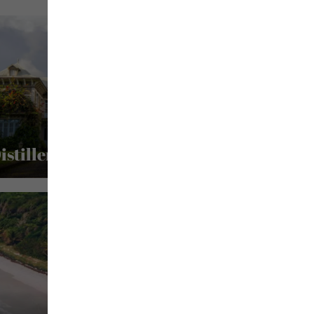
istillerie rhumeries