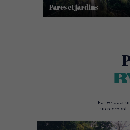
Parcs et jardins
P
r
Partez pour un
un moment d’