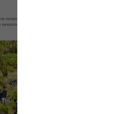
une randonnée,
e session de