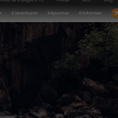
nces de voyages & TO
Presse
MICE
Blog
on principale
r
S'aventurer
Séjourner
S'informer